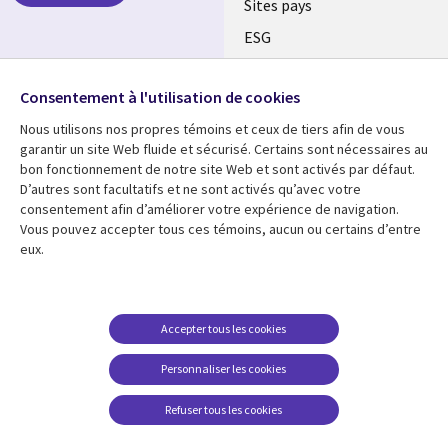
Sites pays
ESG
Nos bureaux
Suivez-nous
Consentement à l'utilisation de cookies
Fusions
Nous utilisons nos propres témoins et ceux de tiers afin de vous
Social
Salle de presse
garantir un site Web fluide et sécurisé. Certains sont nécessaires au
Media
bon fonctionnement de notre site Web et sont activés par défaut.
Global
D’autres sont facultatifs et ne sont activés qu’avec votre
FR
consentement afin d’améliorer votre expérience de navigation.
Ressources
Support
Vous pouvez accepter tous ces témoins, aucun ou certains d’entre
eux.
Articles
Accessibilité
Blogues
Données Personnelles
Études de cas
Restrictions et
Accepter tous les cookies
conditions juridiques
Événements
Personnaliser les cookies
Carrières FAQ
Baladodiffusions
Centre de gestion des
Refuser tous les cookies
Vidéos
témoins