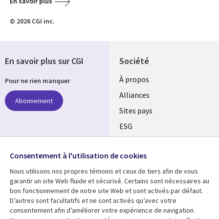
En savoir plus
© 2026 CGI inc.
En savoir plus sur CGI
Société
À propos
Pour ne rien manquer
Alliances
Abonnement
Sites pays
ESG
Nos bureaux
Suivez-nous
Consentement à l'utilisation de cookies
Fusions
Nous utilisons nos propres témoins et ceux de tiers afin de vous
Social
Salle de presse
garantir un site Web fluide et sécurisé. Certains sont nécessaires au
Media
bon fonctionnement de notre site Web et sont activés par défaut.
Global
D’autres sont facultatifs et ne sont activés qu’avec votre
FR
consentement afin d’améliorer votre expérience de navigation.
Ressources
Support