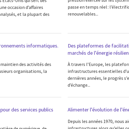
s États-Unis qui sert des
passe en temps réel : l’électrif
une occasion d’affaires
renouvelables...
alysés, et la plupart des
vironnements informatiques.
Des plateformes de facilita
marchés de l’énergie résilie
 maintien des activités des
À travers l’Europe, les platefo
sieurs organisations, la
infrastructures essentielles d’u
dernières années, le progrès s’
d’échange...
pour des services publics
Alimenter l’évolution de l’én
Depuis les années 1970, nous ai
infrastructures alors qu’elles 
matière de numérique, de