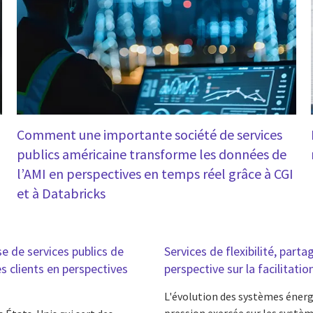
Comment une importante société de services
publics américaine transforme les données de
l’AMI en perspectives en temps réel grâce à CGI
et à Databricks
e de services publics de
Services de flexibilité, par
s clients en perspectives
perspective sur la facilitat
L'évolution des systèmes énergé
pression exercée sur les système