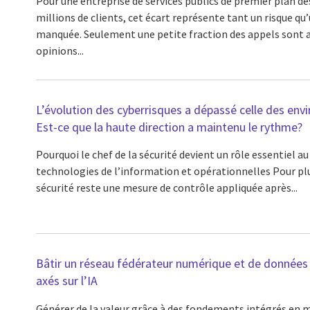
Pour une entreprise de services publics de premier plan de
millions de clients, cet écart représente tant un risque qu’
manquée. Seulement une petite fraction des appels sont an
opinions...
L’évolution des cyberrisques a dépassé celle des en
Est-ce que la haute direction a maintenu le rythme?
Pourquoi le chef de la sécurité devient un rôle essentiel au
technologies de l’information et opérationnelles Pour plu
sécurité reste une mesure de contrôle appliquée après...
Bâtir un réseau fédérateur numérique et de données 
axés sur l’IA
Générer de la valeur grâce à des fondements intégrés en 