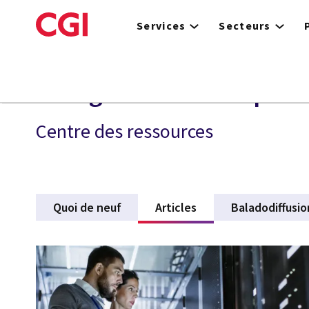
Skip
to
Services
Secteurs
main
content
Énergie et services publ
Centre des ressources
Quoi de neuf
Articles
(active tab)
Baladodiffusio