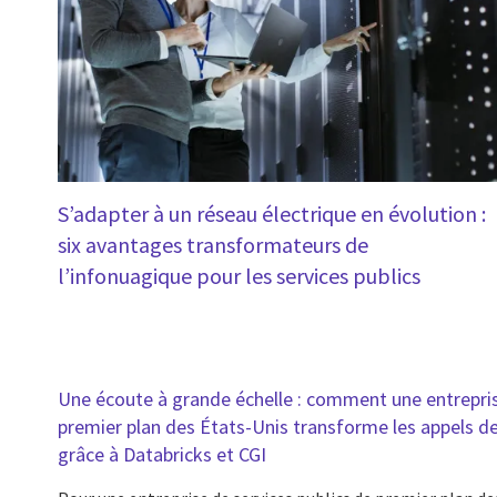
S’adapter à un réseau électrique en évolution :
six avantages transformateurs de
l’infonuagique pour les services publics
Une écoute à grande échelle : comment une entrepris
premier plan des États-Unis transforme les appels de
grâce à Databricks et CGI