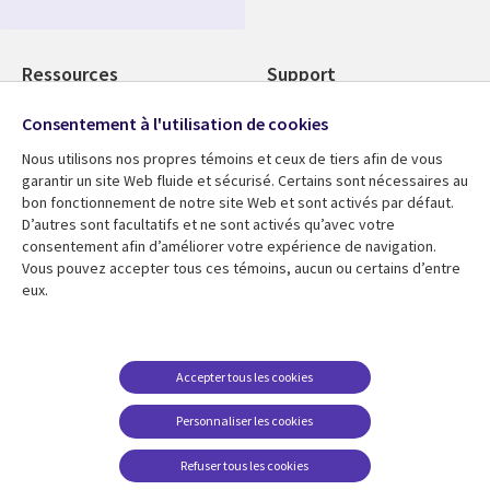
Media
Global
FR
Ressources
Support
Articles
Accessibilité
Consentement à l'utilisation de cookies
Blogues
Données Personnelles
Nous utilisons nos propres témoins et ceux de tiers afin de vous
garantir un site Web fluide et sécurisé. Certains sont nécessaires au
Études de cas
Restrictions et
bon fonctionnement de notre site Web et sont activés par défaut.
conditions juridiques
Événements
D’autres sont facultatifs et ne sont activés qu’avec votre
Carrières FAQ
consentement afin d’améliorer votre expérience de navigation.
Baladodiffusions
Vous pouvez accepter tous ces témoins, aucun ou certains d’entre
Centre de gestion des
Vidéos
eux.
témoins
En voir plus
Accepter tous les cookies
Personnaliser les cookies
Refuser tous les cookies