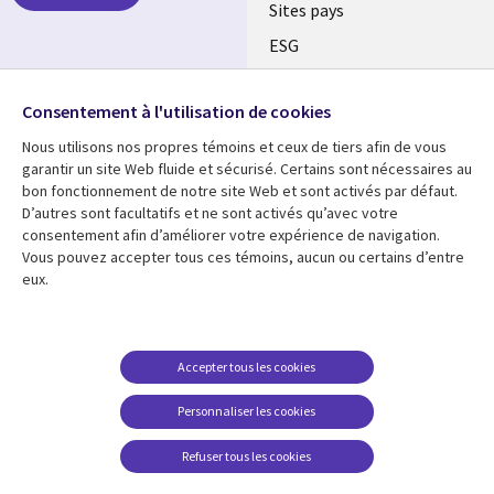
Sites pays
ESG
Nos bureaux
Suivez-nous
Consentement à l'utilisation de cookies
Fusions
Nous utilisons nos propres témoins et ceux de tiers afin de vous
Social
Salle de presse
garantir un site Web fluide et sécurisé. Certains sont nécessaires au
Media
bon fonctionnement de notre site Web et sont activés par défaut.
Global
D’autres sont facultatifs et ne sont activés qu’avec votre
FR
consentement afin d’améliorer votre expérience de navigation.
Ressources
Support
Vous pouvez accepter tous ces témoins, aucun ou certains d’entre
eux.
Articles
Accessibilité
Blogues
Données Personnelles
Études de cas
Restrictions et
Accepter tous les cookies
conditions juridiques
Événements
Personnaliser les cookies
Carrières FAQ
Baladodiffusions
Centre de gestion des
Refuser tous les cookies
Vidéos
témoins