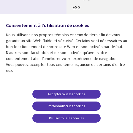
ESG
Nos bureaux
Suivez-nous
Consentement à l'utilisation de cookies
Fusions
Nous utilisons nos propres témoins et ceux de tiers afin de vous
Social
Salle de presse
garantir un site Web fluide et sécurisé. Certains sont nécessaires au
Media
bon fonctionnement de notre site Web et sont activés par défaut.
Global
D’autres sont facultatifs et ne sont activés qu’avec votre
FR
consentement afin d’améliorer votre expérience de navigation.
Ressources
Support
Vous pouvez accepter tous ces témoins, aucun ou certains d’entre
eux.
Articles
Accessibilité
Blogues
Données Personnelles
Études de cas
Restrictions et
Accepter tous les cookies
conditions juridiques
Événements
Personnaliser les cookies
Carrières FAQ
Baladodiffusions
Centre de gestion des
Refuser tous les cookies
Vidéos
témoins
En voir plus