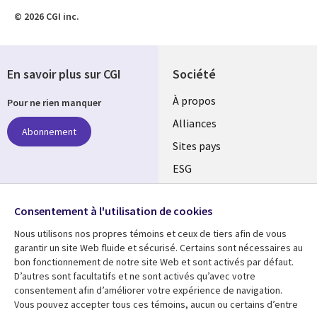
© 2026 CGI inc.
En savoir plus sur CGI
Société
À propos
Pour ne rien manquer
Alliances
Abonnement
Sites pays
ESG
Nos bureaux
Suivez-nous
Consentement à l'utilisation de cookies
Fusions
Nous utilisons nos propres témoins et ceux de tiers afin de vous
Social
Salle de presse
garantir un site Web fluide et sécurisé. Certains sont nécessaires au
Media
bon fonctionnement de notre site Web et sont activés par défaut.
Global
D’autres sont facultatifs et ne sont activés qu’avec votre
FR
consentement afin d’améliorer votre expérience de navigation.
Ressources
Support
Vous pouvez accepter tous ces témoins, aucun ou certains d’entre