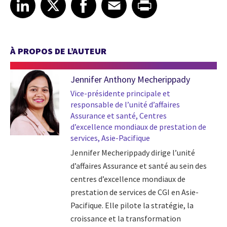
Share article on LinkedIn
Share article on X
Share article on Facebook
Share article on Email
Share article on Print
LinkedIn
X
Facebook
Email
Print
À PROPOS DE L’AUTEUR
Jennifer Anthony Mecherippady
Vice-présidente principale et
responsable de l’unité d’affaires
Assurance et santé, Centres
d’excellence mondiaux de prestation de
services, Asie-Pacifique
Jennifer Mecherippady dirige l’unité
d’affaires Assurance et santé au sein des
centres d’excellence mondiaux de
prestation de services de CGI en Asie-
Pacifique. Elle pilote la stratégie, la
croissance et la transformation