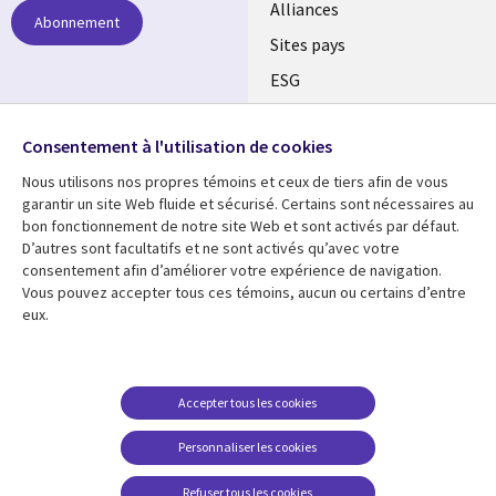
Alliances
Abonnement
Sites pays
ESG
Nos bureaux
Suivez-nous
Consentement à l'utilisation de cookies
Fusions
Nous utilisons nos propres témoins et ceux de tiers afin de vous
Social
Salle de presse
garantir un site Web fluide et sécurisé. Certains sont nécessaires au
Media
bon fonctionnement de notre site Web et sont activés par défaut.
Global
D’autres sont facultatifs et ne sont activés qu’avec votre
FR
consentement afin d’améliorer votre expérience de navigation.
Ressources
Support
Vous pouvez accepter tous ces témoins, aucun ou certains d’entre
eux.
Articles
Accessibilité
Blogues
Données Personnelles
Études de cas
Restrictions et
Accepter tous les cookies
conditions juridiques
Événements
Personnaliser les cookies
Carrières FAQ
Baladodiffusions
Centre de gestion des
Refuser tous les cookies