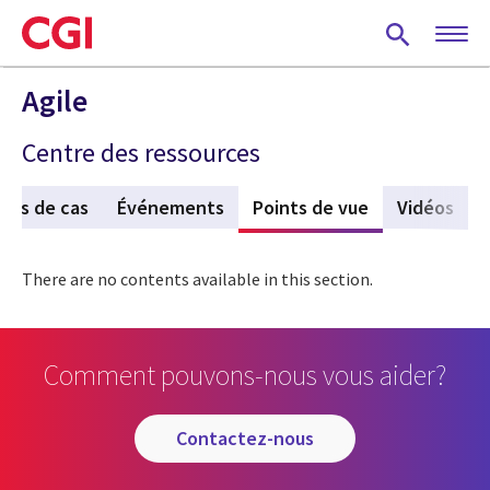
Skip
to
main
content
Agile
Centre des ressources
des de cas
Événements
Points de vue
(active tab)
Vidéos
There are no contents available in this section.
Comment pouvons-nous vous aider?
contactez-nous