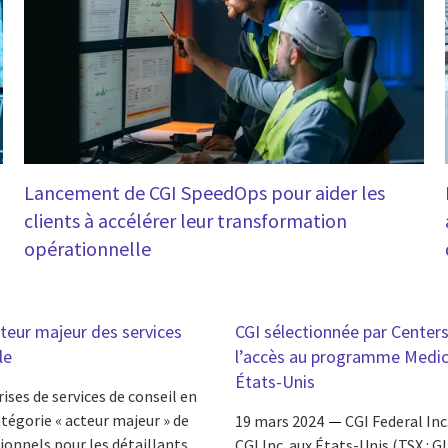
Lancement de CGI SpeedOps pour aider les
clients à accélérer leur transformation
opérationnelle
eur majeur des services
CGI sélectionnée par Center
le
l’accès au programme Medicar
États-Unis
ises de services de conseil en
égorie « acteur majeur » de
19 mars 2024
CGI Federal Inc.
ionnels pour les détaillants
CGI Inc. aux États-Unis (TSX : G