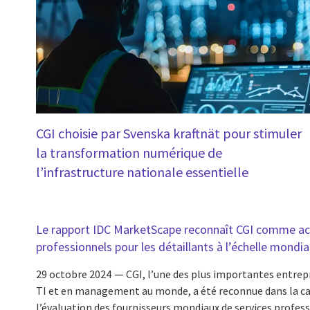
CGI choisie par Svenska kraftnät pour stimuler
la transformation numérique de
l’infrastructure nationale essentielle
Le rapport IDC MarketScape reconnaît CGI comme act
professionnels pour les détaillants à l’échelle mondia
29 octobre 2024
CGI, l’une des plus importantes entrepr
TI et en management au monde, a été reconnue dans la cat
l’évaluation des fournisseurs mondiaux de services profess