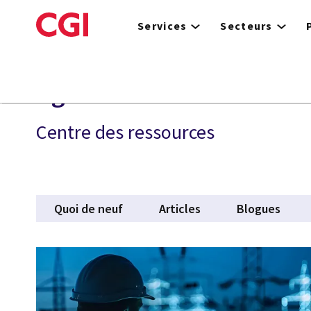
Skip
to
Services
Secteurs
main
content
Agile
Centre des ressources
Quoi de neuf
Articles
Blogues