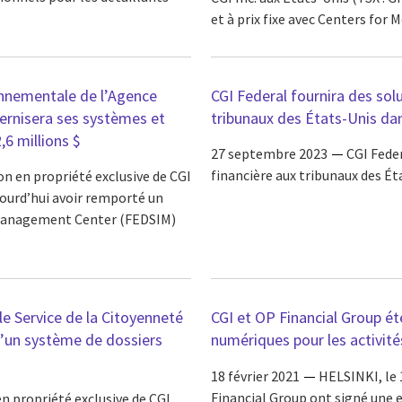
et à prix fixe avec Centers for M
onnementale de l’Agence
CGI Federal fournira des sol
ernisera ses systèmes et
tribunaux des États-Unis dan
,6 millions $
27 septembre 2023
CGI Feder
financière aux tribunaux des Ét
ion en propriété exclusive de CGI
ujourd’hui avoir remporté un
 Management Center (FEDSIM)
le Service de la Citoyenneté
CGI et OP Financial Group éte
d’un système de dossiers
numériques pour les activité
18 février 2021
HELSINKI, le 
Financial Group ont signé une e
 en propriété exclusive de CGI