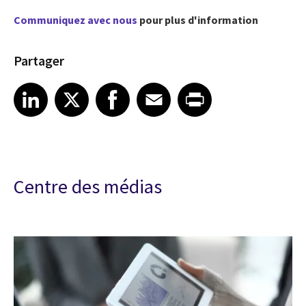
Communiquez avec nous
pour plus d'information
Partager
Share article on LinkedIn
Share article on X
Share article on Facebook
Share article on Email
Share article on Print
LinkedIn
X
Facebook
Email
Print
Centre des médias