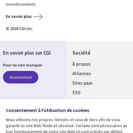
investissements.
En savoir plus
© 2026 CGI inc.
En savoir plus sur CGI
Société
À propos
Pour ne rien manquer
Alliances
Abonnement
Sites pays
ESG
Nos bureaux
Suivez-nous
Consentement à l'utilisation de cookies
Fusions
Nous utilisons nos propres témoins et ceux de tiers afin de vous
Social
Salle de presse
garantir un site Web fluide et sécurisé. Certains sont nécessaires au
Media
bon fonctionnement de notre site Web et sont activés par défaut.