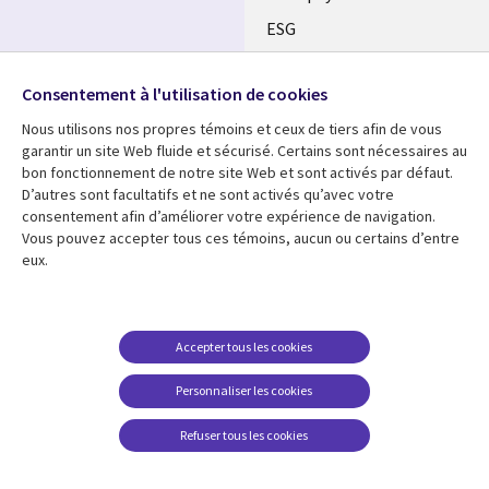
ESG
Nos bureaux
Suivez-nous
Consentement à l'utilisation de cookies
Fusions
Nous utilisons nos propres témoins et ceux de tiers afin de vous
Social
Salle de presse
garantir un site Web fluide et sécurisé. Certains sont nécessaires au
Media
bon fonctionnement de notre site Web et sont activés par défaut.
Global
D’autres sont facultatifs et ne sont activés qu’avec votre
FR
consentement afin d’améliorer votre expérience de navigation.
Ressources
Support
Vous pouvez accepter tous ces témoins, aucun ou certains d’entre
eux.
Articles
Accessibilité
Blogues
Données Personnelles
Études de cas
Restrictions et
Accepter tous les cookies
conditions juridiques
Événements
Personnaliser les cookies
Carrières FAQ
Baladodiffusions
Centre de gestion des
Refuser tous les cookies
Vidéos
témoins
En voir plus