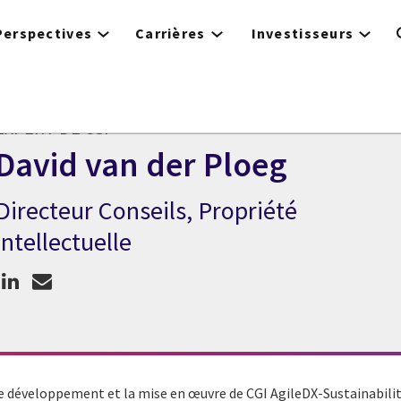
Perspectives
Carrières
Investisseurs
EXPERT DE CGI
David van der Ploeg
Directeur Conseils, Propriété
Expert de CGI David van der Ploeg
intellectuelle
le développement et la mise en œuvre de CGI AgileDX-Sustainabilit