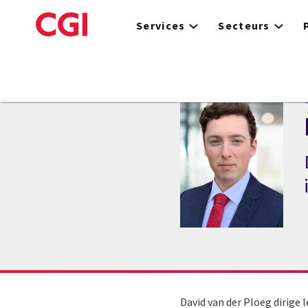
Skip
to
Services
Secteurs
main
content
David van der Ploeg dirige 