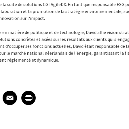
e la suite de solutions CGI AgileDX. En tant que responsable ESG p
'élaboration et la promotion de la stratégie environnementale, so
innovation sur l'impact.
e en matière de politique et de technologie, David allie vision stra
olutions concrètes et axées sur les résultats aux clients qui s'enga
nt d'occuper ses fonctions actuelles, David était responsable de 
ur le marché national néerlandais de l'énergie, garantissant la fia
nt réglementé et dynamique.
 on LinkedIn
icle on X
e article on Facebook
Share article on Email
Share article on Print
Facebook
Email
Print