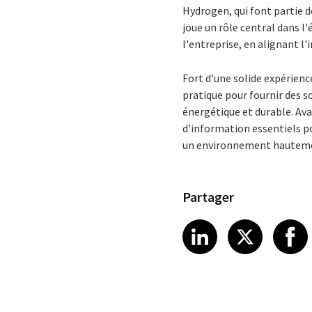
Hydrogen, qui font partie d
joue un rôle central dans l
l'entreprise, en alignant l'
Fort d'une solide expérienc
pratique pour fournir des s
énergétique et durable. Ava
d'information essentiels po
un environnement hauteme
Partager
Share article
Share art
Shar
LinkedIn
X