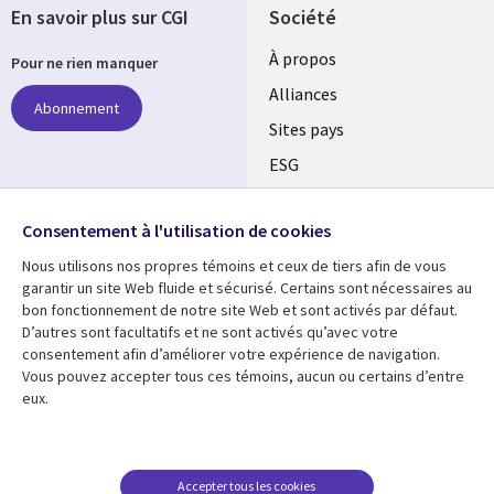
En savoir plus sur CGI
Société
À propos
Pour ne rien manquer
Alliances
Abonnement
Sites pays
ESG
Nos bureaux
Suivez-nous
Consentement à l'utilisation de cookies
Fusions
Nous utilisons nos propres témoins et ceux de tiers afin de vous
Social
Salle de presse
garantir un site Web fluide et sécurisé. Certains sont nécessaires au
Media
bon fonctionnement de notre site Web et sont activés par défaut.
Global
D’autres sont facultatifs et ne sont activés qu’avec votre
FR
consentement afin d’améliorer votre expérience de navigation.
Ressources
Support
Vous pouvez accepter tous ces témoins, aucun ou certains d’entre
eux.
Articles
Accessibilité
Blogues
Données Personnelles
Études de cas
Restrictions et
Accepter tous les cookies