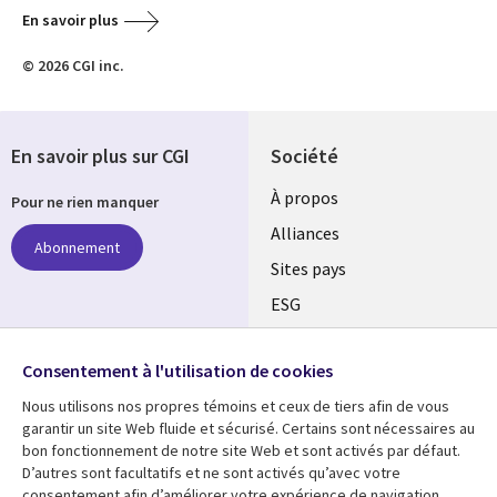
En savoir plus
© 2026 CGI inc.
En savoir plus sur CGI
Société
À propos
Pour ne rien manquer
Alliances
Abonnement
Sites pays
ESG
Nos bureaux
Suivez-nous
Consentement à l'utilisation de cookies
Fusions
Nous utilisons nos propres témoins et ceux de tiers afin de vous
Social
Salle de presse
garantir un site Web fluide et sécurisé. Certains sont nécessaires au
Media
bon fonctionnement de notre site Web et sont activés par défaut.
Global
D’autres sont facultatifs et ne sont activés qu’avec votre
FR
consentement afin d’améliorer votre expérience de navigation.