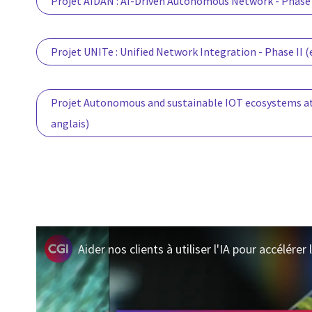
Projet AIDAN : AI-Driven Autonomous Network - Phase I
Projet UNITe : Unified Network Integration - Phase II (
Projet Autonomous and sustainable IOT ecosystems at s
anglais)