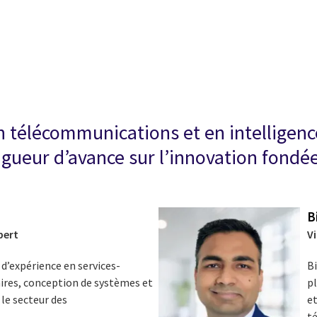
cebook
n Email
cle on Print
 télécommunications et en intelligence
ueur d’avance sur l’innovation fondée s
B
pert
V
d’expérience en services-
B
faires, conception de systèmes et
pl
 le secteur des
et
t