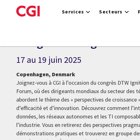
Skip
to
Services
Secteurs
main
content
ÉVÉNEMENT
Congrès DTW Ignite 202
17 au 19 juin 2025
Copenhagen, Denmark
Joignez-vous à CGI à l’occasion du congrès DTW Igni
Forum, où des dirigeants mondiaux du secteur des 
abordent le thème des « perspectives de croissance » e
d’efficacité et d’innovation. Découvrez comment l’intel
données, les réseaux autonomes et les TI composabl
l’industrie. Vous en retirerez des perspectives pragm
démonstrations pratiques et trouverez en groupe de