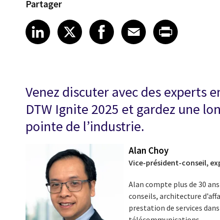
Partager
Share article on LinkedIn
Share article on X
Share article on Fa
Share article o
Share arti
LinkedIn
X
Facebook
Email
Print
Venez discuter avec des experts en
DTW Ignite 2025 et gardez une long
pointe de l’industrie.
Alan Choy
Vice-président-conseil, ex
Alan compte plus de 30 ans 
conseils, architecture d’af
prestation de services dans
télécommunications.