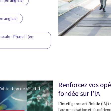
I (en anglais)
en anglais)
cale - Phase II (en
Renforcez vos opér
Aider nos clients à utiliser l'IA pour accélérer l'obtention de résultats concrets
fondée sur l’IA
L’intelligence artificielle (I
l’automatisation et l’expérienc