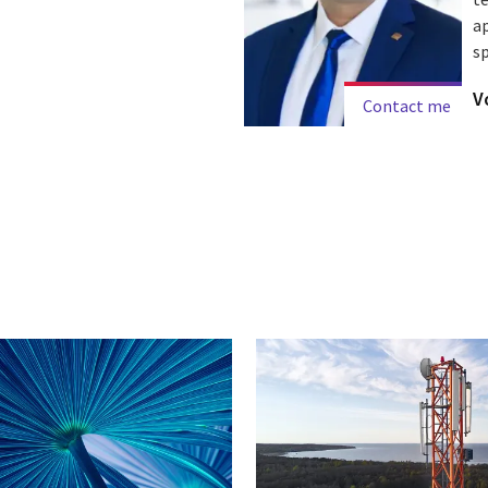
ap
sp
Vo
Contact me