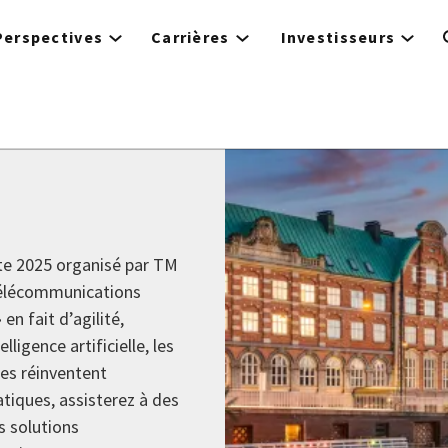
Perspectives
Carrières
Investisseurs
5
te 2025 organisé par TM
télécommunications
n fait d’agilité,
ligence artificielle, les
es réinventent
atiques, assisterez à des
s solutions