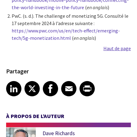
policy-handbook/mobile-policy-handbook/connecting-
the-world-investing-in-the-future
(
en anglais
)
PwC. (s. d.). The challenge of monetizing 5G. Consulté le
17 septembre 2024 à l’adresse suivante :
https://www.pwc.com/us/en/tech-effect/emerging-
tech/5g-monetization.html
(
en anglais
)
Haut de page
Partager
Share article on LinkedIn
Share article on X
Share article on Facebook
Share article on Email
Share article on Print
LinkedIn
X
Facebook
Email
Print
À PROPOS DE L’AUTEUR
Dave Richards