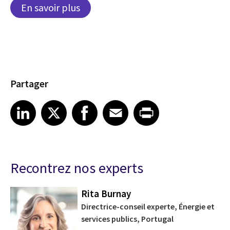
En savoir plus
Partager
Share article on LinkedIn
Share article on X
Share article on Facebook
Share article on Email
Share article on Print
LinkedIn
X
Facebook
Email
Print
Recontrez nos experts
Rita Burnay
Directrice-conseil experte, Énergie et
services publics, Portugal