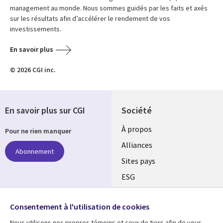
management au monde. Nous sommes guidés par les faits et axés
sur les résultats afin d’accélérer le rendement de vos
investissements.
En savoir plus
© 2026 CGI inc.
En savoir plus sur CGI
Société
À propos
Pour ne rien manquer
Alliances
Abonnement
Sites pays
ESG
Nos bureaux
Suivez-nous
Consentement à l'utilisation de cookies
Fusions
Nous utilisons nos propres témoins et ceux de tiers afin de vous