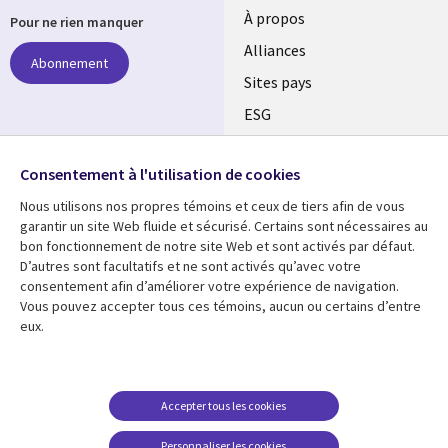
À propos
Pour ne rien manquer
Alliances
Abonnement
Sites pays
ESG
Nos bureaux
Suivez-nous
Consentement à l'utilisation de cookies
Fusions
Nous utilisons nos propres témoins et ceux de tiers afin de vous
Social
Salle de presse
garantir un site Web fluide et sécurisé. Certains sont nécessaires au
Media
bon fonctionnement de notre site Web et sont activés par défaut.
Global
D’autres sont facultatifs et ne sont activés qu’avec votre
FR
consentement afin d’améliorer votre expérience de navigation.
Ressources
Support
Vous pouvez accepter tous ces témoins, aucun ou certains d’entre
eux.
Articles
Accessibilité
Blogues
Données Personnelles
Études de cas
Restrictions et
Accepter tous les cookies
conditions juridiques
Événements
Personnaliser les cookies