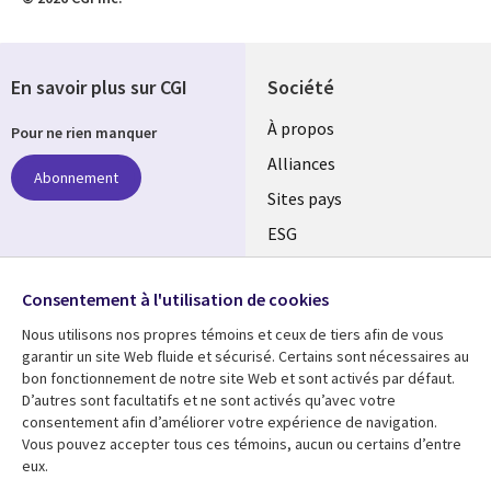
En savoir plus sur CGI
Société
À propos
Pour ne rien manquer
Alliances
Abonnement
Sites pays
ESG
Nos bureaux
Suivez-nous
Consentement à l'utilisation de cookies
Fusions
Nous utilisons nos propres témoins et ceux de tiers afin de vous
Social
Salle de presse
garantir un site Web fluide et sécurisé. Certains sont nécessaires au
Media
bon fonctionnement de notre site Web et sont activés par défaut.
Global
D’autres sont facultatifs et ne sont activés qu’avec votre
FR
consentement afin d’améliorer votre expérience de navigation.
Ressources
Support
Vous pouvez accepter tous ces témoins, aucun ou certains d’entre
eux.
Articles
Accessibilité