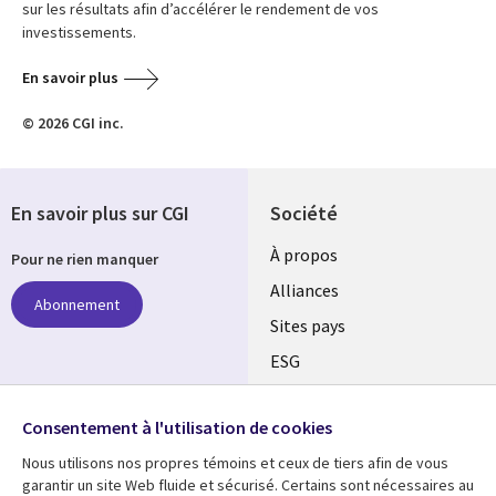
sur les résultats afin d’accélérer le rendement de vos
investissements.
En savoir plus
© 2026 CGI inc.
En savoir plus sur CGI
Société
À propos
Pour ne rien manquer
Alliances
Abonnement
Sites pays
ESG
Nos bureaux
Suivez-nous
Consentement à l'utilisation de cookies
Fusions
Nous utilisons nos propres témoins et ceux de tiers afin de vous
Social
Salle de presse
garantir un site Web fluide et sécurisé. Certains sont nécessaires au
Media