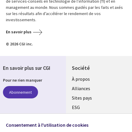
de services-conseils en technologie de l’information (TI) et en
management au monde. Nous sommes guidés par les faits et axés
sur les résultats afin d’accélérer le rendement de vos
investissements.
En savoir plus
© 2026 CGI inc.
En savoir plus sur CGI
Société
À propos
Pour ne rien manquer
Alliances
Abonnement
Sites pays
ESG
Nos bureaux
Suivez-nous
Consentement à l'utilisation de cookies
Fusions