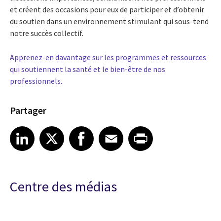
et créent des occasions pour eux de participer et d’obtenir
du soutien dans un environnement stimulant qui sous-tend
notre succès collectif.
Apprenez-en davantage sur les programmes et ressources
qui soutiennent la santé et le bien-être de nos
professionnels.
Partager
Share article on LinkedIn
Share article on X
Share article on Facebook
Share article on Email
Share article on Print
LinkedIn
X
Facebook
Email
Print
Centre des médias