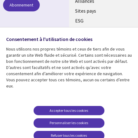
Alliances
Abonnement
Sites pays
ESG
Nos bureaux
Suivez-nous
Consentement à l'utilisation de cookies
Fusions
Nous utilisons nos propres témoins et ceux de tiers afin de vous
Social
Salle de presse
garantir un site Web fluide et sécurisé. Certains sont nécessaires au
Media
bon fonctionnement de notre site Web et sont activés par défaut.
Global
D’autres sont facultatifs et ne sont activés qu’avec votre
FR
consentement afin d’améliorer votre expérience de navigation.
Ressources
Support
Vous pouvez accepter tous ces témoins, aucun ou certains d’entre
eux.
Articles
Accessibilité
Blogues
Données Personnelles
Études de cas
Restrictions et
Accepter tous les cookies
conditions juridiques
Événements
Personnaliser les cookies
Carrières FAQ
Baladodiffusions
Centre de gestion des
Refuser tous les cookies
Vidéos