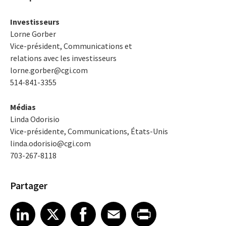
Investisseurs
Lorne Gorber
Vice-président, Communications et
relations avec les investisseurs
lorne.gorber@cgi.com
514-841-3355
Médias
Linda Odorisio
Vice-présidente, Communications, États-Unis
linda.odorisio@cgi.com
703-267-8118
Partager
Share article on LinkedIn
Share article on X
Share article on Facebook
Share article on Email
Share article on Print
LinkedIn
X
Facebook
Email
Print