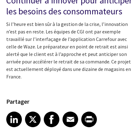
Continuer à innover pour anticiper
les besoins des consommateurs
Si l’heure est bien sûr à la gestion de la crise, l’innovation
n’est pas en reste. Les équipes de CGI ont par exemple
travaillé sur l’interfaçage de l’application Carrefour avec
celle de Waze. Le préparateur en point de retrait est ainsi
alerté que le client est à l’approche et peut anticiper son
arrivée pour accélérer le retrait de sa commande. Ce projet
est actuellement déployé dans une dizaine de magasins en
France.
Partager
Share article on LinkedIn
Share article on X
Share article on Facebook
Share article on Email
Share article on Print
LinkedIn
X
Facebook
Email
Print