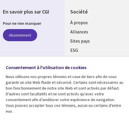
En savoir plus sur CGI
Société
À propos
Pour ne rien manquer
Alliances
Abonnement
Sites pays
ESG
Nos bureaux
Suivez-nous
Consentement à l'utilisation de cookies
Fusions
Nous utilisons nos propres témoins et ceux de tiers afin de vous
Social
Salle de presse
garantir un site Web fluide et sécurisé. Certains sont nécessaires au
Media
bon fonctionnement de notre site Web et sont activés par défaut.
Global
D’autres sont facultatifs et ne sont activés qu’avec votre
FR
consentement afin d’améliorer votre expérience de navigation.
Ressources
Support
Vous pouvez accepter tous ces témoins, aucun ou certains d’entre
eux.
Articles
Accessibilité
Blogues
Données Personnelles