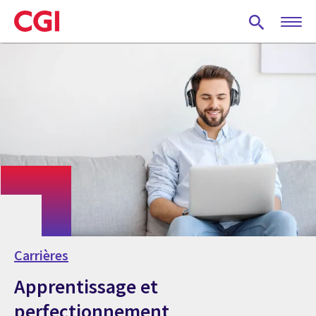
Skip
to
main
content
Carrières
Apprentissage et
perfectionnement