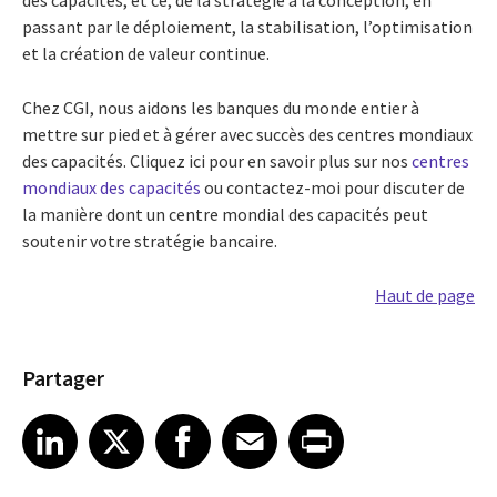
passant par le déploiement, la stabilisation, l’optimisation
et la création de valeur continue.
Chez CGI, nous aidons les banques du monde entier à
mettre sur pied et à gérer avec succès des centres mondiaux
des capacités. Cliquez ici pour en savoir plus sur nos
centres
mondiaux des capacités
ou contactez-moi pour discuter de
la manière dont un centre mondial des capacités peut
soutenir votre stratégie bancaire.
Haut de page
Partager
Share article on LinkedIn
Share article on X
Share article on Facebook
Share article on Email
Share article on Print
LinkedIn
X
Facebook
Email
Print