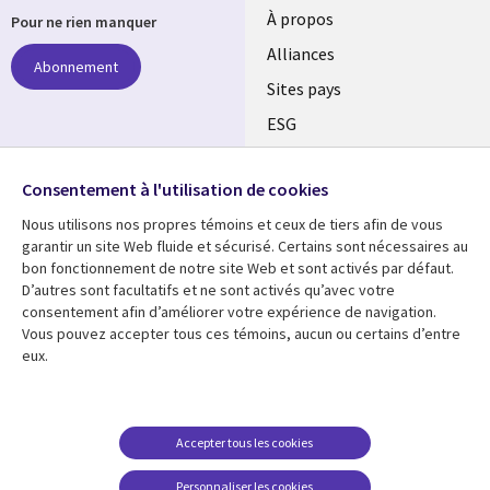
À propos
Pour ne rien manquer
Alliances
Abonnement
Sites pays
ESG
Nos bureaux
Suivez-nous
Consentement à l'utilisation de cookies
Fusions
Nous utilisons nos propres témoins et ceux de tiers afin de vous
Social
Salle de presse
garantir un site Web fluide et sécurisé. Certains sont nécessaires au
Media
bon fonctionnement de notre site Web et sont activés par défaut.
Global
D’autres sont facultatifs et ne sont activés qu’avec votre
FR
consentement afin d’améliorer votre expérience de navigation.
Ressources
Support
Vous pouvez accepter tous ces témoins, aucun ou certains d’entre
eux.
Articles
Accessibilité
Blogues
Données Personnelles
Études de cas
Restrictions et
Accepter tous les cookies
conditions juridiques
Événements
Personnaliser les cookies