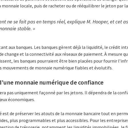
a monnaie locale, puis de racheter ou de rééquilibrer le jeton par la
ent ne se fait pas en temps réel, explique M. Hooper, et cet a
monnaie stable. »
nt aux banques. Les banques gèrent déjà la liquidité, le crédit intr
de change et la connectivité aux réseaux de paiement. À mesure qu
sent, les banques pourraient être bien placées pour fournir l’inf
les mouvements de monnaie numérique fiables et évolutifs.
r d’une monnaie numérique de confiance
era pas uniquement façonné par les jetons. Il dépendra de la confi
njeux économiques.
té est de préserver les atouts de la monnaie bancaire tout en per
pides, plus programmables et plus accessibles. Pour les entreprises
a gestion de trésorerie, notamment les liquidités immobilisées, le