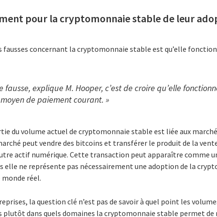
ment pour la cryptomonnaie stable de leur adop
es fausses concernant la cryptomonnaie stable est qu’elle fonct
e fausse, explique M. Hooper, c’est de croire qu’elle foncti
n moyen de paiement courant. »
rtie du volume actuel de cryptomonnaie stable est liée aux march
arché peut vendre des bitcoins et transférer le produit de la ve
utre actif numérique. Cette transaction peut apparaître comme une
s elle ne représente pas nécessairement une adoption de la cry
 monde réel.
reprises, la question clé n’est pas de savoir à quel point les volu
 plutôt dans quels domaines la cryptomonnaie stable permet de r