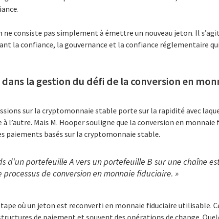
iance.
n ne consiste pas simplement à émettre un nouveau jeton. Il s’agi
nt la confiance, la gouvernance et la confiance réglementaire qui
dans la gestion du défi de la conversion en monn
ssions sur la cryptomonnaie stable porte sur la rapidité avec laqu
e à l’autre. Mais M. Hooper souligne que la conversion en monnaie fi
des paiements basés sur la cryptomonnaie stable.
ds d’un portefeuille A vers un portefeuille B sur une chaîne est
ce processus de conversion en monnaie fiduciaire. »
’étape où un jeton est reconverti en monnaie fiduciaire utilisable. 
frastructures de paiement et souvent des opérations de change. Que