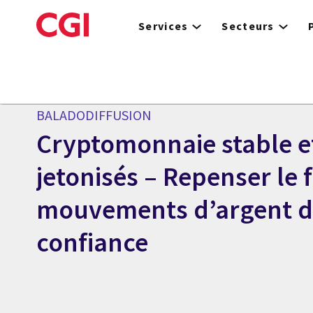
Skip
to
Services
Secteurs
main
content
BALADODIFFUSION
Cryptomonnaie stable e
jetonisés – Repenser le 
mouvements d’argent 
confiance