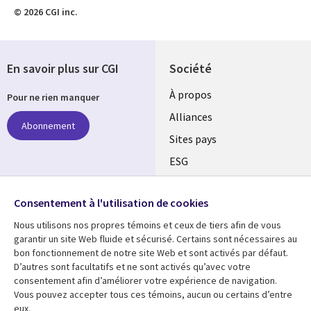
© 2026 CGI inc.
En savoir plus sur CGI
Société
À propos
Pour ne rien manquer
Alliances
Abonnement
Sites pays
ESG
Nos bureaux
Suivez-nous
Consentement à l'utilisation de cookies
Fusions
Nous utilisons nos propres témoins et ceux de tiers afin de vous
Social
Salle de presse
garantir un site Web fluide et sécurisé. Certains sont nécessaires au
Media
bon fonctionnement de notre site Web et sont activés par défaut.
Global
D’autres sont facultatifs et ne sont activés qu’avec votre
FR
consentement afin d’améliorer votre expérience de navigation.
Ressources
Support
Vous pouvez accepter tous ces témoins, aucun ou certains d’entre
eux.