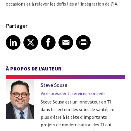
occasions et à relever les défis liés à l’intégration de l’IA.
Partager
Share article on LinkedIn
Share article on X
Share article on Facebook
Share article on Email
Share article on Print
LinkedIn
X
Facebook
Email
Print
À PROPOS DE L’AUTEUR
Steve Sousa
Vice-président, services-conseils
Steve Sousa est un innovateur en TI
dans le secteur des soins de santé, en
plus d’être à la tête d’importants
projets de modernisation des TI qui