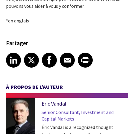
pouvons vous aider à vous y conformer.
*en anglais
Partager
Share article on LinkedIn
Share article on X
Share article on Facebook
Share article on Email
Share article on Print
LinkedIn
X
Facebook
Email
Print
À PROPOS DE L’AUTEUR
Eric Vandal
Senior Consultant, Investment and
Capital Markets
Éric Vandal is a recognized thought