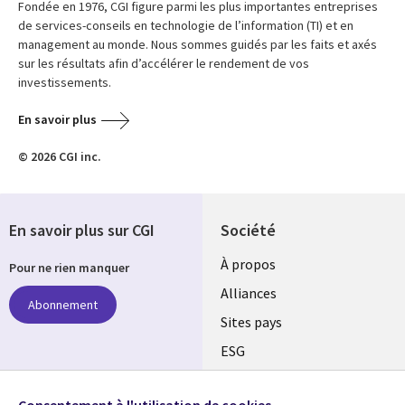
Fondée en 1976, CGI figure parmi les plus importantes entreprises
de services-conseils en technologie de l’information (TI) et en
management au monde. Nous sommes guidés par les faits et axés
sur les résultats afin d’accélérer le rendement de vos
investissements.
En savoir plus
© 2026 CGI inc.
En savoir plus sur CGI
Société
À propos
Pour ne rien manquer
Alliances
Abonnement
Sites pays
ESG
Nos bureaux
Suivez-nous
Consentement à l'utilisation de cookies