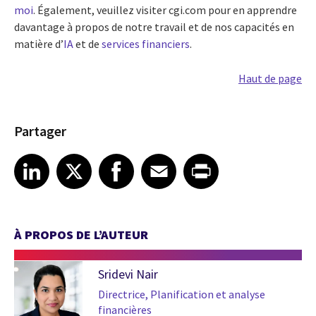
moi
. Également, veuillez visiter cgi.com pour en apprendre
davantage à propos de notre travail et de nos capacités en
matière d’
IA
et de
services financiers
.
Haut de page
Partager
Share article on LinkedIn
Share article on X
Share article on Facebook
Share article on Email
Share article on Print
LinkedIn
X
Facebook
Email
Print
À PROPOS DE L’AUTEUR
Sridevi Nair
Directrice, Planification et analyse
financières