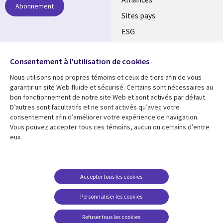
Abonnement
Sites pays
ESG
Nos bureaux
Suivez-nous
Consentement à l'utilisation de cookies
Fusions
Nous utilisons nos propres témoins et ceux de tiers afin de vous
Social
Salle de presse
garantir un site Web fluide et sécurisé. Certains sont nécessaires au
Media
bon fonctionnement de notre site Web et sont activés par défaut.
Global
D’autres sont facultatifs et ne sont activés qu’avec votre
FR
consentement afin d’améliorer votre expérience de navigation.
Ressources
Support
Vous pouvez accepter tous ces témoins, aucun ou certains d’entre
eux.
Articles
Accessibilité
Blogues
Données Personnelles
Études de cas
Restrictions et
Accepter tous les cookies
conditions juridiques
Événements
Personnaliser les cookies
Carrières FAQ
Baladodiffusions
Centre de gestion des
Refuser tous les cookies
Vidéos