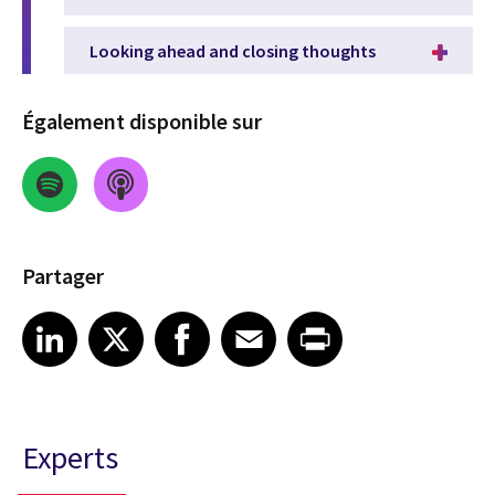
Looking ahead and closing thoughts
Également disponible sur
Partager
Share on LinkedIn
Share on X
Share on Facebook
Share on Email
Share on Print
LinkedIn
X
Facebook
Email
Print
Experts