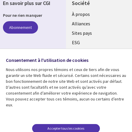
En savoir plus sur CGI
Société
À propos
Pour ne rien manquer
Alliances
Abonnement
Sites pays
ESG
Nos bureaux
Suivez-nous
Consentement à l'utilisation de cookies
Fusions
Nous utilisons nos propres témoins et ceux de tiers afin de vous
Social
Salle de presse
garantir un site Web fluide et sécurisé. Certains sont nécessaires au
Media
bon fonctionnement de notre site Web et sont activés par défaut.
Global
D’autres sont facultatifs et ne sont activés qu’avec votre
FR
consentement afin d’améliorer votre expérience de navigation.
Ressources
Support
Vous pouvez accepter tous ces témoins, aucun ou certains d’entre
eux.
Articles
Accessibilité
Blogues
Données Personnelles
Études de cas
Restrictions et
Accepter tous les cookies