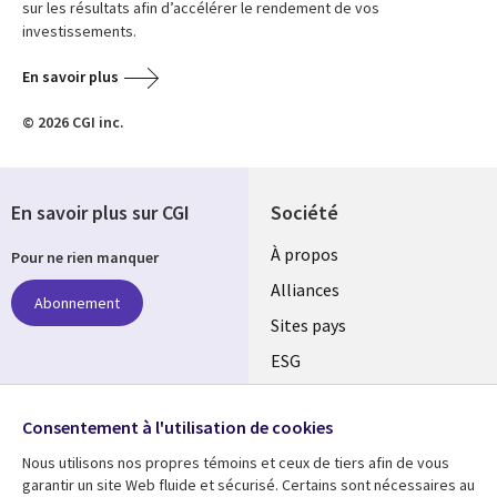
sur les résultats afin d’accélérer le rendement de vos
investissements.
En savoir plus
© 2026 CGI inc.
En savoir plus sur CGI
Société
À propos
Pour ne rien manquer
Alliances
Abonnement
Sites pays
ESG
Nos bureaux
Suivez-nous
Consentement à l'utilisation de cookies
Fusions
Nous utilisons nos propres témoins et ceux de tiers afin de vous
Social
Salle de presse
garantir un site Web fluide et sécurisé. Certains sont nécessaires au
Media