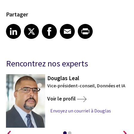
Partager
Share on LinkedIn
Share on X
Share on Facebook
Share on Email
Share on Print
LinkedIn
X
Facebook
Email
Print
Rencontrez nos experts
Douglas Leal
Vice-président-conseil, Données et IA
cs
Voir le profil
Envoyez un courriel à Douglas