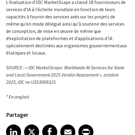
L'évaluation d’IDC MarketScape a classé 18 fournisseurs de
services d’IA à l’échelle mondiale en fonction de leurs
capacités à fournir des services axés sur les projets de
même qu'en mode délégué ainsi qu'à soutenir des services
de conception, de mise en œuvre de même que
d’exploitation de plateformes et d’applications d’IA
spécialement destinées aux organismes gouvernementaux
étatiques et locaux.
SOURCE : « IDC MarketScape: Worldwide AI Services for State
and Local Government 2025 Vendor Assessment », octobre
2025, IDC no US53009325.
* En anglais
Partager
Share article on LinkedIn
Share article on X
Share article on Facebook
Share article on Email
Share article on Print
LinkedIn
X
Facebook
Email
Print