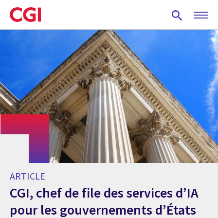
Skip
to
main
content
ARTICLE
CGI, chef de file des services d’IA
pour les gouvernements d’États