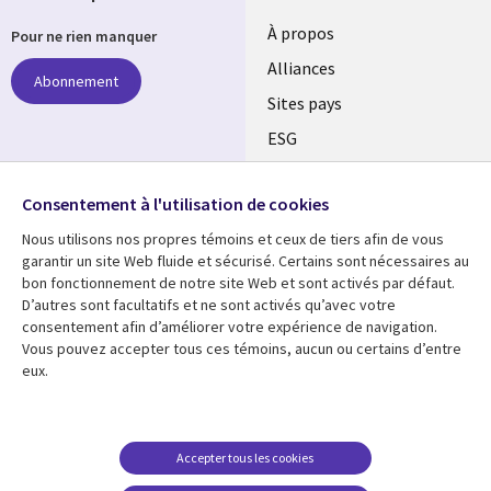
À propos
Pour ne rien manquer
Alliances
Abonnement
Sites pays
ESG
Nos bureaux
Suivez-nous
Consentement à l'utilisation de cookies
Fusions
Nous utilisons nos propres témoins et ceux de tiers afin de vous
Social
Salle de presse
garantir un site Web fluide et sécurisé. Certains sont nécessaires au
Media
bon fonctionnement de notre site Web et sont activés par défaut.
Global
D’autres sont facultatifs et ne sont activés qu’avec votre
FR
consentement afin d’améliorer votre expérience de navigation.
Ressources
Support
Vous pouvez accepter tous ces témoins, aucun ou certains d’entre
eux.
Articles
Accessibilité
Blogues
Données Personnelles
Études de cas
Restrictions et
Accepter tous les cookies
conditions juridiques
Événements