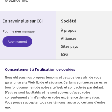
© 2026 CGI inc.
En savoir plus sur CGI
Société
À propos
Pour ne rien manquer
Alliances
Abonnement
Sites pays
ESG
Nos bureaux
Suivez-nous
Consentement à l'utilisation de cookies
Fusions
Nous utilisons nos propres témoins et ceux de tiers afin de vous
Social
Salle de presse
garantir un site Web fluide et sécurisé. Certains sont nécessaires au
Media
bon fonctionnement de notre site Web et sont activés par défaut.
Global
D’autres sont facultatifs et ne sont activés qu’avec votre
FR
consentement afin d’améliorer votre expérience de navigation.
Ressources
Support
Vous pouvez accepter tous ces témoins, aucun ou certains d’entre
eux.
Articles
Accessibilité