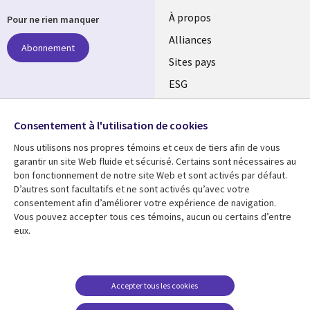
À propos
Pour ne rien manquer
Alliances
Abonnement
Sites pays
ESG
Nos bureaux
Suivez-nous
Consentement à l'utilisation de cookies
Fusions
Nous utilisons nos propres témoins et ceux de tiers afin de vous
Social
Salle de presse
garantir un site Web fluide et sécurisé. Certains sont nécessaires au
Media
bon fonctionnement de notre site Web et sont activés par défaut.
Global
D’autres sont facultatifs et ne sont activés qu’avec votre
FR
consentement afin d’améliorer votre expérience de navigation.
Ressources
Support
Vous pouvez accepter tous ces témoins, aucun ou certains d’entre
eux.
Articles
Accessibilité
Blogues
Données Personnelles
Études de cas
Restrictions et
Accepter tous les cookies
conditions juridiques
Événements