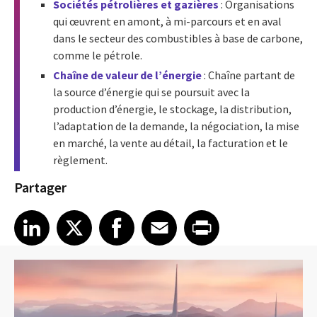
Sociétés pétrolières et gazières
: Organisations
qui œuvrent en amont, à mi-parcours et en aval
dans le secteur des combustibles à base de carbone,
comme le pétrole.
Chaîne de valeur de l’énergie
: Chaîne partant de
la source d’énergie qui se poursuit avec la
production d’énergie, le stockage, la distribution,
l’adaptation de la demande, la négociation, la mise
en marché, la vente au détail, la facturation et le
règlement.
Partager
Share article on LinkedIn
Share article on X
Share article on Facebook
Share article on Email
Share article on Print
LinkedIn
X
Facebook
Email
Print