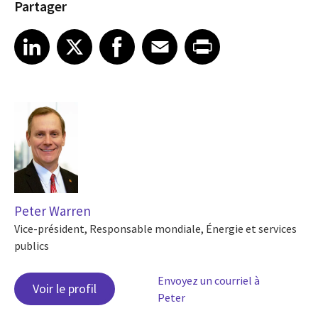
Partager
Share article on LinkedIn
Share article on X
Share article on Facebook
Share article on Email
Share article on Print
LinkedIn
X
Facebook
Email
Print
Peter Warren
Vice-président, Responsable mondiale, Énergie et services
publics
Envoyez un courriel à
Voir le profil
Peter