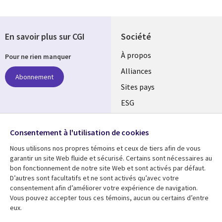
En savoir plus sur CGI
Société
À propos
Pour ne rien manquer
Alliances
Abonnement
Sites pays
ESG
Nos bureaux
Suivez-nous
Consentement à l'utilisation de cookies
Fusions
Nous utilisons nos propres témoins et ceux de tiers afin de vous
Social
Salle de presse
garantir un site Web fluide et sécurisé. Certains sont nécessaires au
Media
bon fonctionnement de notre site Web et sont activés par défaut.
Global
D’autres sont facultatifs et ne sont activés qu’avec votre
FR
consentement afin d’améliorer votre expérience de navigation.
Ressources
Support
Vous pouvez accepter tous ces témoins, aucun ou certains d’entre
eux.
Articles
Accessibilité