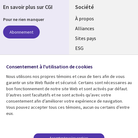
En savoir plus sur CGI
Société
À propos
Pour ne rien manquer
Alliances
Abonnement
Sites pays
ESG
Nos bureaux
Suivez-nous
Consentement à l'utilisation de cookies
Fusions
Nous utilisons nos propres témoins et ceux de tiers afin de vous
Social
Salle de presse
garantir un site Web fluide et sécurisé. Certains sont nécessaires au
Media
bon fonctionnement de notre site Web et sont activés par défaut.
Global
D’autres sont facultatifs et ne sont activés qu’avec votre
FR
consentement afin d’améliorer votre expérience de navigation.
Ressources
Support
Vous pouvez accepter tous ces témoins, aucun ou certains d’entre
eux.
Articles
Accessibilité
Blogues
Données Personnelles
Études de cas
Restrictions et
Accepter tous les cookies