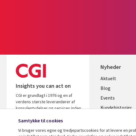
Nyheder
Useful
Aktuelt
Insights you can act on
links
Blog
CGI er grundlagt i 1976 og en af
DENMAR
Events
verdens største leverandører af
Kundehistorier
konsulentydelser og services inden
for it og forretningsrådgivning. Vi
Videoer
Samtykke til cookies
leverer indsigt og løsninger, der
skaber resultater.
Vi bruger vores egne og tredjepartscookies for at levere en pr