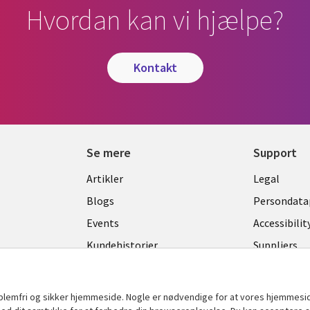
Hvordan kan vi hjælpe?
kontakt
Se mere
Support
Library
Legal
Artikler
Legal
Links
DENM
Blogs
Persondatap
K
DENMARK
Events
Accessibilit
Kundehistorier
Suppliers
Nyheder
Change con
Viewpoints
oblemfri og sikker hjemmeside. Nogle er nødvendige for at vores hjemmesi