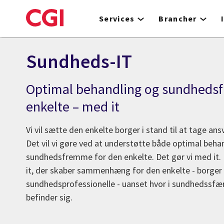
Skip
to
Services
Brancher
main
content
Sundheds-IT
Optimal behandling og sundheds
enkelte – med it
Vi vil sætte den enkelte borger i stand til at tage an
Det vil vi gøre ved at understøtte både optimal beha
sundhedsfremme for den enkelte. Det gør vi med it. I
it, der skaber sammenhæng for den enkelte - borge
sundhedsprofessionelle - uanset hvor i sundhedssfær
befinder sig.