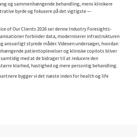
dgang og sammenhængende behandling, mens klinikere
trative byrde og fokusere på det vigtigste —
oice of Our Clients 2026 ser denne Industry Foresights-
nisationer forbinder data, moderniserer infrastrukturen
g ansvarligt styrede måder. Videoen undersøger, hvordan
ængende patientoplevelser og kliniske copilots bliver
— samtidig med at de bidrager til at reducere den
større klarhed, hastighed og mere personlig behandling.
tnere bygger vi det næste inden for health og life