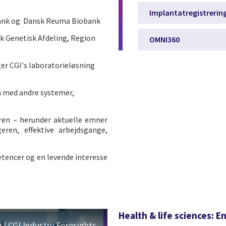
Implantatregistrering
obank og Dansk Reuma Biobank
sk Genetisk Afdeling, Region
OMNI360
er CGI's laboratorieløsning
n med andre systemer,
oren – herunder aktuelle emner
ren, effektive arbejdsgange,
tencer og en levende interesse
Health & life sciences: 
n | CGI Industry Foresights