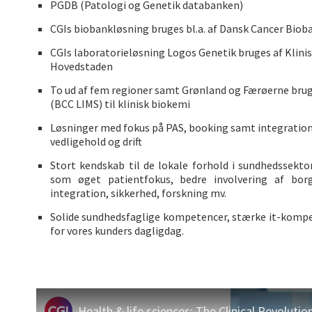
PGDB (Patologi og Genetik databanken)
CGIs biobankløsning bruges bl.a. af Dansk Cancer Bi
CGIs laboratorieløsning Logos Genetik bruges af Klini
Hovedstaden
To ud af fem regioner samt Grønland og Færøerne brug
(BCC LIMS) til klinisk biokemi
Løsninger med fokus på PAS, booking samt integratio
vedligehold og drift
Stort kendskab til de lokale forhold i sundhedssekt
som øget patientfokus, bedre involvering af borge
integration, sikkerhed, forskning mv.
Solide sundhedsfaglige kompetencer, stærke it-kompe
for vores kunders dagligdag.
Health & life sciences: The Clinical Revolutio