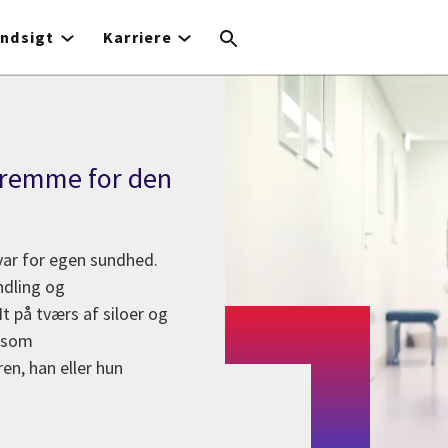
Indsigt
Karriere
fremme for den
svar for egen sundhed.
ndling og
t på tværs af siloer og
r som
en, han eller hun