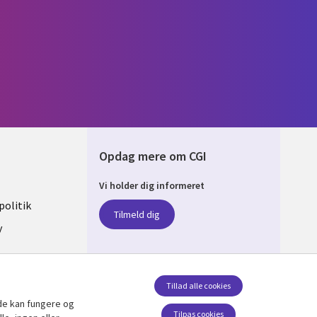
Opdag mere om CGI
Vi holder dig informeret
ARK
olitik
Tilmeld dig
y
sent
Tillad alle cookies
de kan fungere og
Følg os
Tilpas cookies