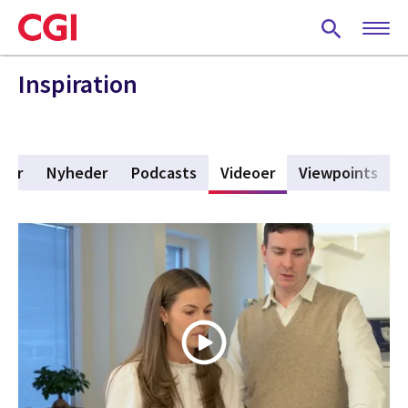
Skip
to
main
content
Inspiration
rier
Nyheder
Podcasts
Videoer
(active tab)
Viewpoints