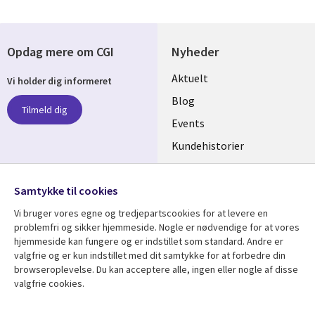
Opdag mere om CGI
Nyheder
Useful
Aktuelt
Vi holder dig informeret
links
Blog
Tilmeld dig
DENMARK
Events
Kundehistorier
Videoer
Følg os
Samtykke til cookies
Social
Vi bruger vores egne og tredjepartscookies for at levere en
Media
problemfri og sikker hjemmeside. Nogle er nødvendige for at vores
DENMARK
hjemmeside kan fungere og er indstillet som standard. Andre er
valgfrie og er kun indstillet med dit samtykke for at forbedre din
Se mere
Support
browseroplevelse. Du kan acceptere alle, ingen eller nogle af disse
valgfrie cookies.
Library
Legal
Artikler
Legal
Links
DENMARK
Blogs
Persondatapolitik