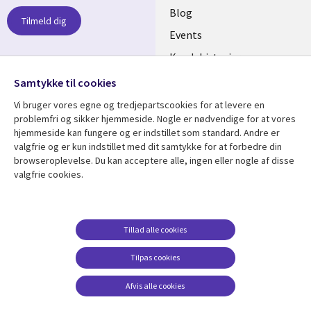
links
Blog
Tilmeld dig
DENMARK
Events
Kundehistorier
Videoer
Samtykke til cookies
Følg os
Vi bruger vores egne og tredjepartscookies for at levere en
Social
problemfri og sikker hjemmeside. Nogle er nødvendige for at vores
Media
hjemmeside kan fungere og er indstillet som standard. Andre er
DENMARK
valgfrie og er kun indstillet med dit samtykke for at forbedre din
browseroplevelse. Du kan acceptere alle, ingen eller nogle af disse
Se mere
Support
valgfrie cookies.
Library
Legal
Artikler
Legal
Links
DENMARK
Blogs
Persondatapolitik
Tillad alle cookies
DENMARK
Events
Accessibility
Tilpas cookies
Kundehistorier
Suppliers
Afvis alle cookies
Nyheder
Change consent
Viewpoints