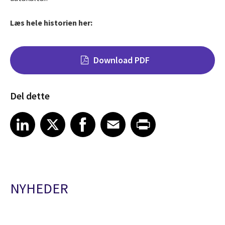
Læs hele historien her:
Download PDF
Del dette
Share on LinkedIn
Share on X
Share on Facebook
Share on Email
Share on Print
LinkedIn
X
Facebook
Email
Print
NYHEDER