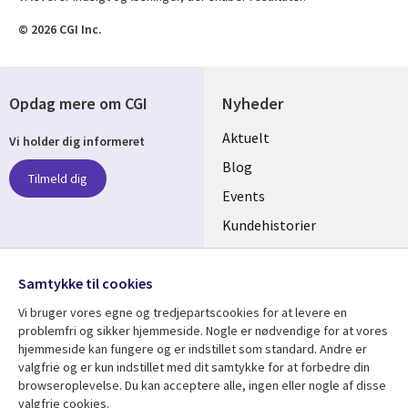
© 2026 CGI Inc.
Opdag mere om CGI
Nyheder
Useful
Aktuelt
Vi holder dig informeret
links
Blog
Tilmeld dig
DENMARK
Events
Kundehistorier
Videoer
Følg os
Samtykke til cookies
Social
Vi bruger vores egne og tredjepartscookies for at levere en
Media
problemfri og sikker hjemmeside. Nogle er nødvendige for at vores
DENMARK
hjemmeside kan fungere og er indstillet som standard. Andre er
valgfrie og er kun indstillet med dit samtykke for at forbedre din
Se mere
Support
browseroplevelse. Du kan acceptere alle, ingen eller nogle af disse
valgfrie cookies.