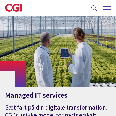
Skip
to
main
content
Managed IT services
Sæt fart på din digitale transformation.
CGI's unikke model for partnerskab