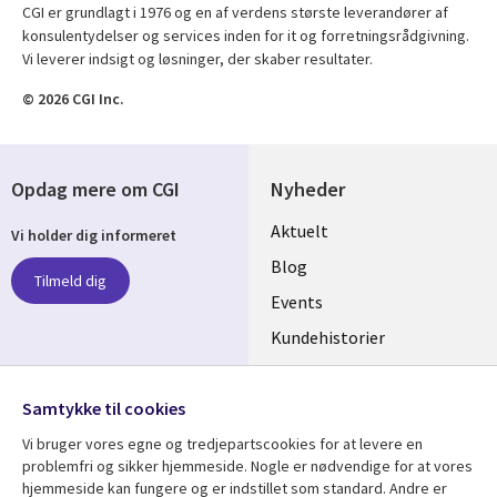
CGI er grundlagt i 1976 og en af verdens største leverandører af
konsulentydelser og services inden for it og forretningsrådgivning.
Vi leverer indsigt og løsninger, der skaber resultater.
© 2026 CGI Inc.
Opdag mere om CGI
Nyheder
Useful
Aktuelt
Vi holder dig informeret
links
Blog
Tilmeld dig
DENMARK
Events
Kundehistorier
Videoer
Følg os
Samtykke til cookies
Social
Vi bruger vores egne og tredjepartscookies for at levere en
Media
problemfri og sikker hjemmeside. Nogle er nødvendige for at vores
DENMARK
hjemmeside kan fungere og er indstillet som standard. Andre er