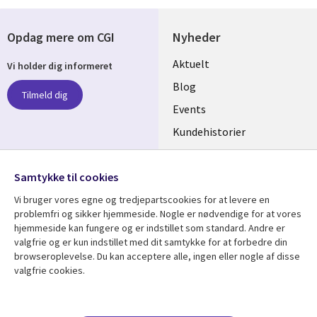
Opdag mere om CGI
Nyheder
Useful
Aktuelt
Vi holder dig informeret
links
Blog
Tilmeld dig
DENMARK
Events
Kundehistorier
Videoer
Følg os
Samtykke til cookies
Social
Vi bruger vores egne og tredjepartscookies for at levere en
Media
problemfri og sikker hjemmeside. Nogle er nødvendige for at vores
DENMARK
hjemmeside kan fungere og er indstillet som standard. Andre er
valgfrie og er kun indstillet med dit samtykke for at forbedre din
Se mere
Support
browseroplevelse. Du kan acceptere alle, ingen eller nogle af disse
valgfrie cookies.
Library
Legal
Artikler
Legal
Links
DENMARK
Blogs
Persondatapolitik