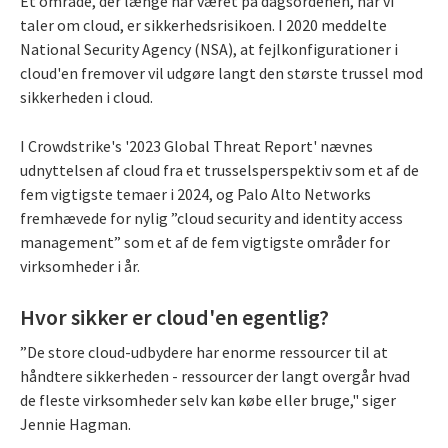
Et område, der længe har været på dagsordenen, når vi
taler om cloud, er sikkerhedsrisikoen. I 2020 meddelte
National Security Agency (NSA), at fejlkonfigurationer i
cloud'en fremover vil udgøre langt den største trussel mod
sikkerheden i cloud.
I Crowdstrike's '2023 Global Threat Report' nævnes
udnyttelsen af cloud fra et trusselsperspektiv som et af de
fem vigtigste temaer i 2024, og Palo Alto Networks
fremhævede for nylig ”cloud security and identity access
management” som et af de fem vigtigste områder for
virksomheder i år.
Hvor sikker er cloud'en egentlig?
”De store cloud-udbydere har enorme ressourcer til at
håndtere sikkerheden - ressourcer der langt overgår hvad
de fleste virksomheder selv kan købe eller bruge," siger
Jennie Hagman.