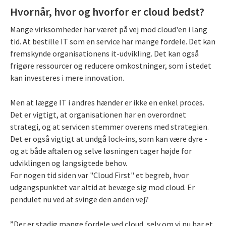
Hvornår, hvor og hvorfor er cloud bedst?
Mange virksomheder har været på vej mod cloud'en i lang
tid. At bestille IT som en service har mange fordele. Det kan
fremskynde organisationens it-udvikling. Det kan også
frigøre ressourcer og reducere omkostninger, som i stedet
kan investeres i mere innovation.
Men at lægge IT i andres hænder er ikke en enkel proces.
Det er vigtigt, at organisationen har en overordnet
strategi, og at servicen stemmer overens med strategien.
Det er også vigtigt at undgå lock-ins, som kan være dyre -
og at både aftalen og selve løsningen tager højde for
udviklingen og langsigtede behov.
For nogen tid siden var "Cloud First" et begreb, hvor
udgangspunktet var altid at bevæge sig mod cloud. Er
pendulet nu ved at svinge den anden vej?
”Der er stadig mange fordele ved cloud, selv om vi nu har et