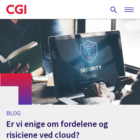
Skip
to
main
content
BLOG
Er vi enige om fordelene og
risiciene ved cloud?