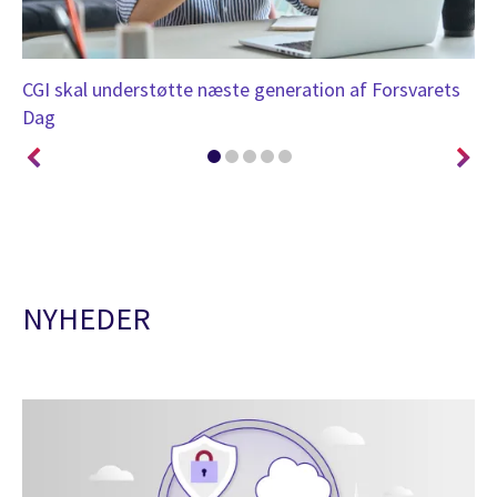
ice
CGI skal understøtte næste generation af Forsvarets
AI
Dag
st
NYHEDER