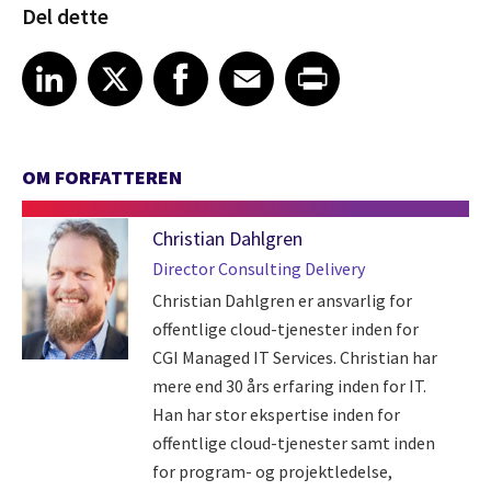
Del dette
Share article on LinkedIn
Share article on X
Share article on Facebook
Share article on Email
Share article on Print
LinkedIn
X
Facebook
Email
Print
OM FORFATTEREN
Christian Dahlgren
Director Consulting Delivery
Christian Dahlgren er ansvarlig for
offentlige cloud-tjenester inden for
CGI Managed IT Services. Christian har
mere end 30 års erfaring inden for IT.
Han har stor ekspertise inden for
offentlige cloud-tjenester samt inden
for program- og projektledelse,