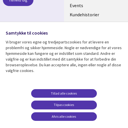
DENMARK
Events
Kundehistorier
Videoer
Følg os
Samtykke til cookies
Social
Vi bruger vores egne og tredjepartscookies for at levere en
Media
problemfri og sikker hjemmeside. Nogle er nødvendige for at vores
DENMARK
hjemmeside kan fungere og er indstillet som standard. Andre er
valgfrie og er kun indstillet med dit samtykke for at forbedre din
Se mere
Support
browseroplevelse. Du kan acceptere alle, ingen eller nogle af disse
valgfrie cookies.
Library
Legal
Artikler
Legal
Links
DENMARK
Blogs
Persondatapolitik
DENMARK
Events
Accessibility
Tillad alle cookies
Kundehistorier
Suppliers
Tilpas cookies
Nyheder
Change consent
Afvis alle cookies
Viewpoints
Se flere