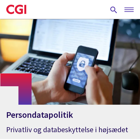
Skip
to
main
content
Persondatapolitik
Privatliv og databeskyttelse i højsædet