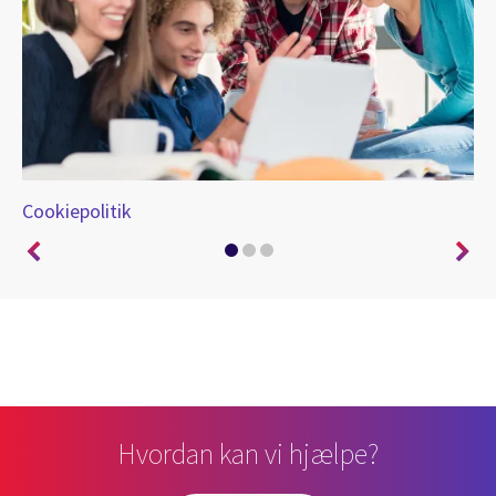
Cookiepolitik
Po
Hvordan kan vi hjælpe?