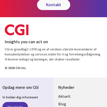
kontakt
Insights you can act on
CGI er grundlagt i 1976 og en af verdens største leverandører af
konsulentydelser og services inden for it og forretningsrådgivning.
Vi leverer indsigt og løsninger, der skaber resultater.
© 2026 CGI Inc.
Opdag mere om CGI
Nyheder
Useful
Aktuelt
Vi holder dig informeret
links
Blog
Tilmeld dig