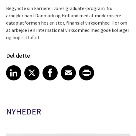
Begyndte sin karriere i vores graduate-program. Nu
arbejder han i Danmark og Holland med at modernisere
dataplatformen hos en stor, finansiel virksomhed. Hør om
at arbejde i en international virksomhed med gode kolleger
og højt til loftet.
Del dette
Share article on LinkedIn
Share article on X
Share article on Facebook
Share article on Email
Share article on Print
LinkedIn
X
Facebook
Email
Print
NYHEDER