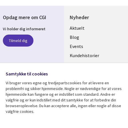
Opdag mere om CGI
Nyheder
Useful
Aktuelt
Vi holder dig informeret
links
Blog
Tilmeld dig
DENMARK
Events
Kundehistorier
Videoer
Følg os
Samtykke til cookies
Social
Vi bruger vores egne og tredjepartscookies for at levere en
Media
problemfri og sikker hjemmeside. Nogle er nødvendige for at vores
DENMARK
hjemmeside kan fungere og er indstillet som standard. Andre er
valgfrie og er kun indstillet med dit samtykke for at forbedre din
Se mere
Support
browseroplevelse. Du kan acceptere alle, ingen eller nogle af disse
valgfrie cookies.
Library
Legal
Artikler
Legal
Links
DENMARK
Blogs
Persondatapolitik