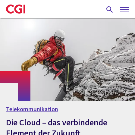
Skip
to
main
content
Telekommunikation
Die Cloud – das verbindende
Element der Zukunft