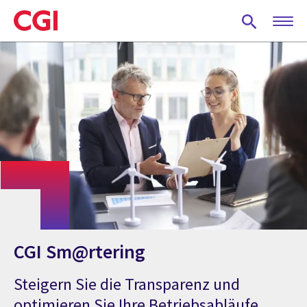
Skip
to
main
content
CGI Sm@rtering
Steigern Sie die Transparenz und
optimieren Sie Ihre Betriebsabläufe