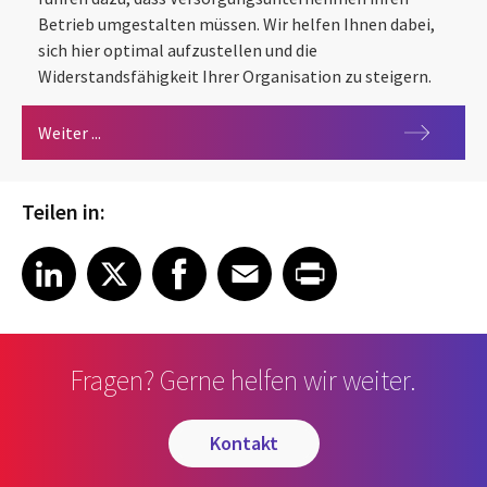
Betrieb umgestalten müssen. Wir helfen Ihnen dabei,
sich hier optimal aufzustellen und die
Widerstandsfähigkeit Ihrer Organisation zu steigern.
Utilities
Weiter ...
Teilen in:
Share article on LinkedIn
Share article on X
Share article on Facebook
Share article on Email
Share article on Print
LinkedIn
X
Facebook
Email
Print
Fragen? Gerne helfen wir weiter.
kontakt