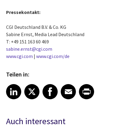
Pressekontakt:
CGI Deutschland B.V. & Co. KG
Sabine Ernst, Media Lead Deutschland
T: +49 151 163 60 469
sabine.ernst@cgi.com
www.cgi.com
|
www.cgi.com/de
Teilen in:
Share article on LinkedIn
Share article on X
Share article on Facebook
Share article on Email
Share article on Print
LinkedIn
X
Facebook
Email
Print
Auch interessant